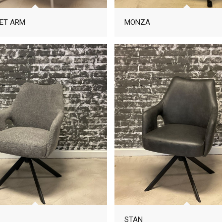
ET ARM
MONZA
STAN