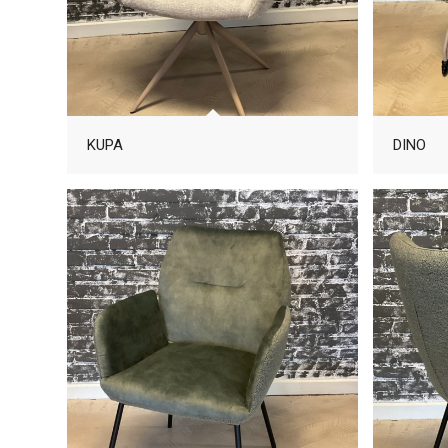
KUPA
DINO